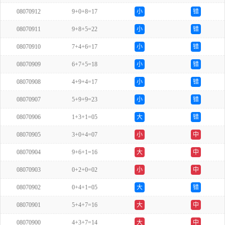
08070912
9+0+8=17
小
错
08070911
9+8+5=22
小
错
08070910
7+4+6=17
小
错
08070909
6+7+5=18
小
错
08070908
4+9+4=17
小
错
08070907
5+9+9=23
小
错
08070906
1+3+1=05
大
错
08070905
3+0+4=07
小
中
08070904
9+6+1=16
大
中
08070903
0+2+0=02
小
中
08070902
0+4+1=05
大
错
08070901
5+4+7=16
大
中
08070900
4+3+7=14
大
中