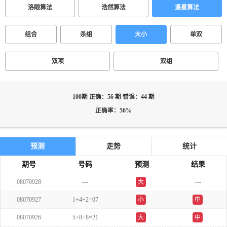
洛眼算法
浩然算法
遥星算法
组合
杀组
大小
单双
双项
双组
100期 正确：56 期 错误：44 期
正确率：56%
预测
走势
统计
期号
号码
预测
结果
08070928
---
大
---
双
08070927
1+4+2=07
小
中
08070926
5+8+8=21
大
中