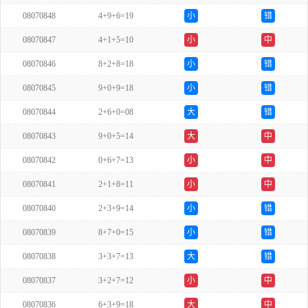
08070848
4+9+6=19
小
错
08070847
4+1+5=10
小
中
08070846
8+2+8=18
小
错
08070845
9+0+9=18
小
错
08070844
2+6+0=08
大
错
08070843
9+0+5=14
大
中
08070842
0+6+7=13
小
中
08070841
2+1+8=11
小
中
08070840
2+3+9=14
小
错
08070839
8+7+0=15
小
错
08070838
3+3+7=13
大
错
08070837
3+2+7=12
小
中
08070836
6+3+9=18
大
中