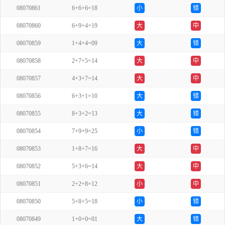
08070861
6+6+6=18
小
错
08070860
6+9+4=19
大
中
08070859
1+4+4=09
大
错
08070858
2+7+5=14
大
中
08070857
4+3+7=14
大
中
08070856
6+3+1=10
大
错
08070855
8+3+2=13
大
错
08070854
7+9+9=25
小
错
08070853
1+8+7=16
大
中
08070852
5+3+6=14
大
中
08070851
2+2+8=12
小
中
08070850
5+8+5=18
小
错
08070849
1+0+0=01
大
错