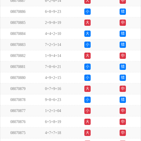
08070887
6+2+6=14
大
中
08070886
6+8+9=23
小
错
08070885
2+9+8=19
大
中
08070884
4+4+2=10
大
错
08070883
7+2+5=14
小
错
08070882
1+9+4=14
大
中
08070881
7+8+6=21
小
错
08070880
4+9+2=15
小
错
08070879
0+7+9=16
大
中
08070878
9+8+6=23
小
错
08070877
1+2+1=04
小
中
08070876
6+5+8=19
大
中
08070875
4+7+7=18
大
中