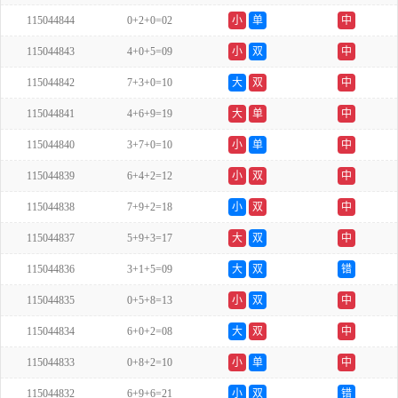
115044844
0+2+0=02
小
单
中
115044843
4+0+5=09
小
双
中
115044842
7+3+0=10
大
双
中
115044841
4+6+9=19
大
单
中
115044840
3+7+0=10
小
单
中
115044839
6+4+2=12
小
双
中
115044838
7+9+2=18
小
双
中
115044837
5+9+3=17
大
双
中
115044836
3+1+5=09
大
双
错
115044835
0+5+8=13
小
双
中
115044834
6+0+2=08
大
双
中
115044833
0+8+2=10
小
单
中
115044832
6+9+6=21
小
双
错