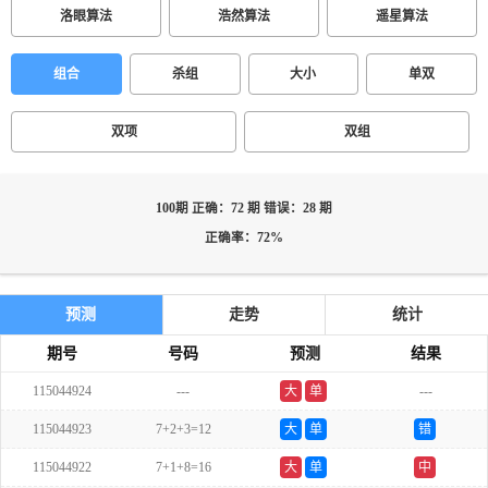
洛眼算法
浩然算法
遥星算法
组合
杀组
大小
单双
双项
双组
100期 正确：72 期 错误：28 期
正确率：72%
预测
走势
统计
期号
号码
预测
结果
115044924
---
大
单
---
115044923
7+2+3=12
大
单
错
115044922
7+1+8=16
大
单
中