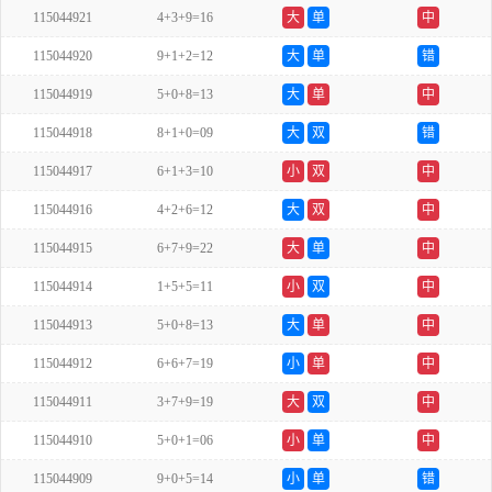
115044921
4+3+9=16
大
单
中
115044920
9+1+2=12
大
单
错
115044919
5+0+8=13
大
单
中
115044918
8+1+0=09
大
双
错
115044917
6+1+3=10
小
双
中
115044916
4+2+6=12
大
双
中
115044915
6+7+9=22
大
单
中
115044914
1+5+5=11
小
双
中
115044913
5+0+8=13
大
单
中
115044912
6+6+7=19
小
单
中
115044911
3+7+9=19
大
双
中
115044910
5+0+1=06
小
单
中
115044909
9+0+5=14
小
单
错