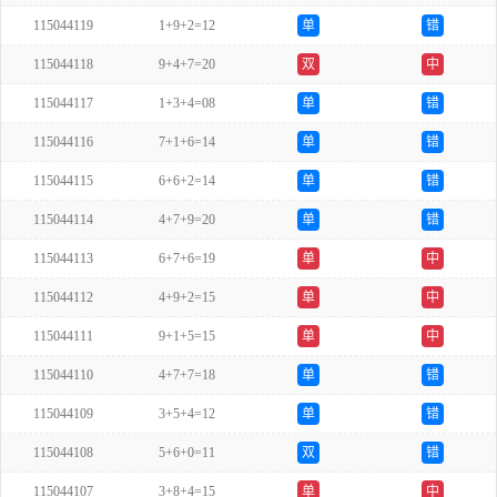
115044119
1+9+2=12
单
错
115044118
9+4+7=20
双
中
115044117
1+3+4=08
单
错
115044116
7+1+6=14
单
错
115044115
6+6+2=14
单
错
115044114
4+7+9=20
单
错
115044113
6+7+6=19
单
中
115044112
4+9+2=15
单
中
115044111
9+1+5=15
单
中
115044110
4+7+7=18
单
错
115044109
3+5+4=12
单
错
115044108
5+6+0=11
双
错
115044107
3+8+4=15
单
中