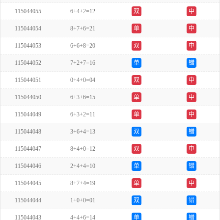
115044055
6+4+2=12
双
中
115044054
8+7+6=21
单
中
115044053
6+6+8=20
双
中
115044052
7+2+7=16
单
错
115044051
0+4+0=04
双
中
115044050
6+3+6=15
单
中
115044049
6+3+2=11
单
中
115044048
3+6+4=13
双
错
115044047
8+4+0=12
双
中
115044046
2+4+4=10
单
错
115044045
8+7+4=19
单
中
115044044
1+0+0=01
双
错
115044043
4+4+6=14
单
错