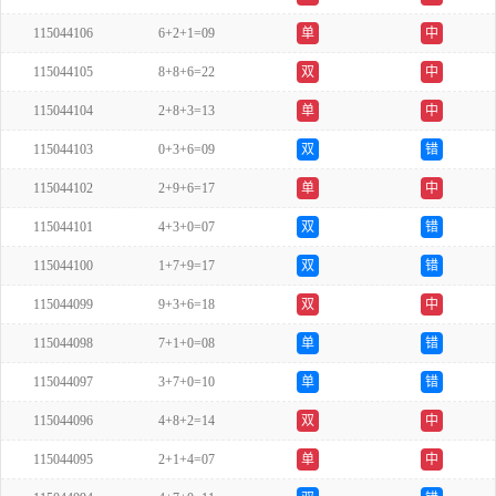
115044106
6+2+1=09
单
中
115044105
8+8+6=22
双
中
115044104
2+8+3=13
单
中
115044103
0+3+6=09
双
错
115044102
2+9+6=17
单
中
115044101
4+3+0=07
双
错
115044100
1+7+9=17
双
错
115044099
9+3+6=18
双
中
115044098
7+1+0=08
单
错
115044097
3+7+0=10
单
错
115044096
4+8+2=14
双
中
115044095
2+1+4=07
单
中