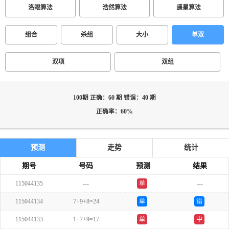
洛眼算法
浩然算法
遥星算法
组合
杀组
大小
单双
双项
双组
100期 正确：60 期 错误：40 期
正确率：60%
预测
走势
统计
期号
号码
预测
结果
115044135
---
单
---
115044134
7+9+8=24
单
错
115044133
1+7+9=17
单
中