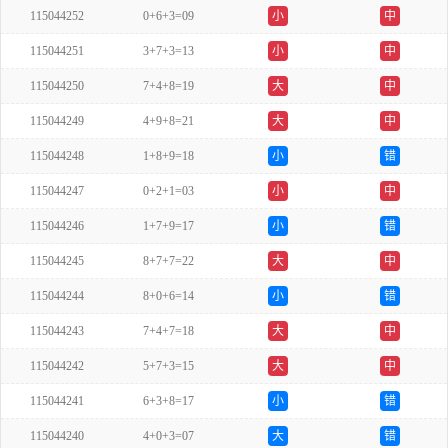
115044252
0+6+3=09
小
中
115044251
3+7+3=13
小
中
115044250
7+4+8=19
大
中
115044249
4+9+8=21
大
中
115044248
1+8+9=18
小
错
115044247
0+2+1=03
小
中
115044246
1+7+9=17
小
错
115044245
8+7+7=22
大
中
115044244
8+0+6=14
小
错
115044243
7+4+7=18
大
中
115044242
5+7+3=15
大
中
115044241
6+3+8=17
小
错
115044240
4+0+3=07
大
错