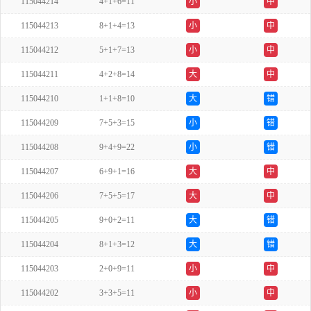
115044214
4+1+6=11
小
中
115044213
8+1+4=13
小
中
115044212
5+1+7=13
小
中
115044211
4+2+8=14
大
中
115044210
1+1+8=10
大
错
115044209
7+5+3=15
小
错
115044208
9+4+9=22
小
错
115044207
6+9+1=16
大
中
115044206
7+5+5=17
大
中
115044205
9+0+2=11
大
错
115044204
8+1+3=12
大
错
115044203
2+0+9=11
小
中
115044202
3+3+5=11
小
中