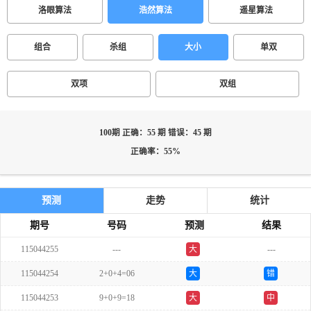
洛眼算法
浩然算法
遥星算法
组合
杀组
大小
单双
双项
双组
100期 正确：55 期 错误：45 期
正确率：55%
预测
走势
统计
期号
号码
预测
结果
115044255
---
大
---
双
115044254
2+0+4=06
大
错
115044253
9+0+9=18
大
中