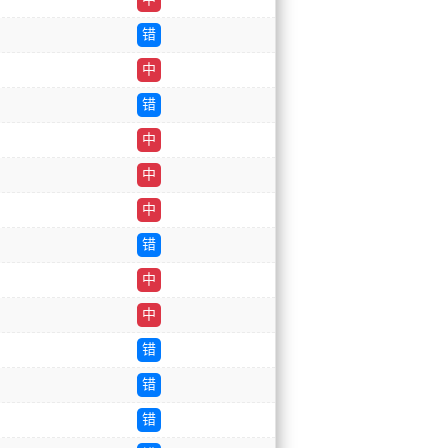
错
中
错
中
中
中
错
中
中
错
错
错