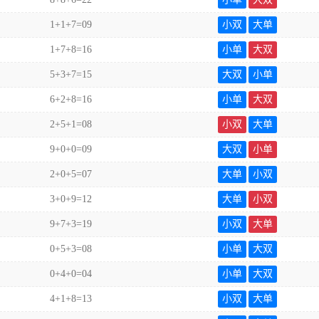
1+1+7=09
小双
大单
1+7+8=16
小单
大双
5+3+7=15
大双
小单
6+2+8=16
小单
大双
2+5+1=08
小双
大单
9+0+0=09
大双
小单
2+0+5=07
大单
小双
3+0+9=12
大单
小双
9+7+3=19
小双
大单
0+5+3=08
小单
大双
0+4+0=04
小单
大双
4+1+8=13
小双
大单