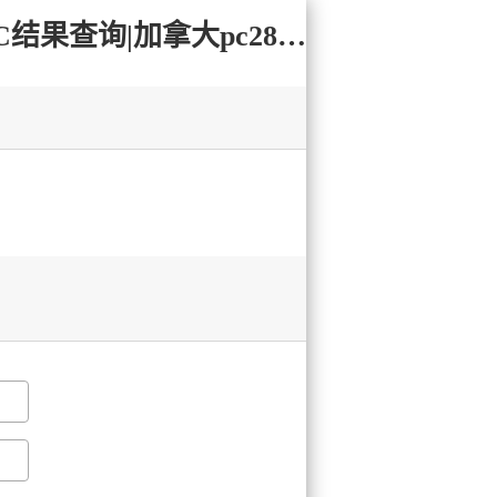
免费预测- PC001.Com 加拿大28-在线结果|加拿大28走势咪牌|PC结果查询|加拿大pc28预测-在线预测|加拿大2.8在线_火热优质的预测网站!