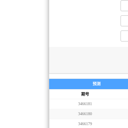
预测
期号
3466181
3466180
3466179