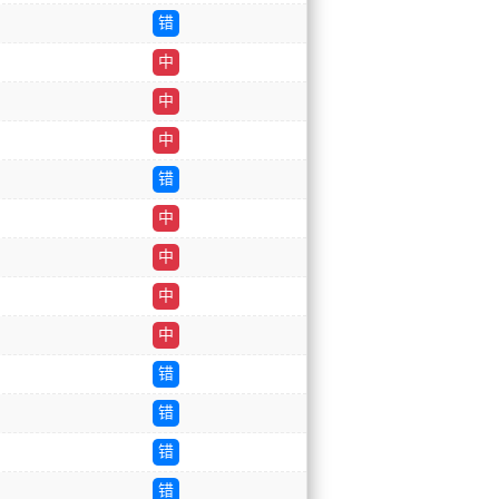
错
中
中
中
错
中
中
中
中
错
错
错
错