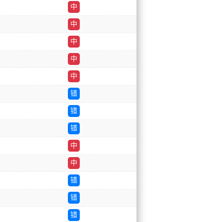
中
中
中
中
中
错
错
错
中
中
错
错
错