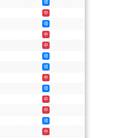
错
中
错
中
中
错
错
中
错
中
中
错
中