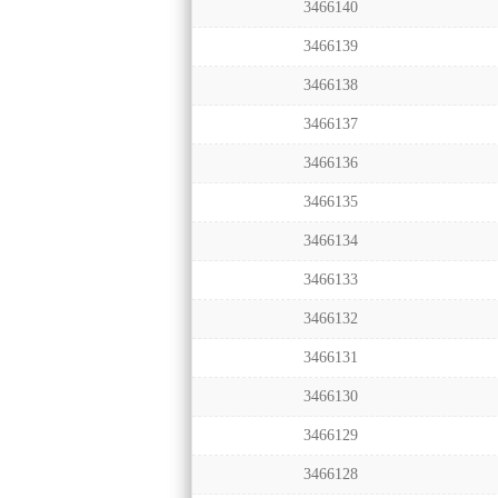
3466140
3466139
3466138
3466137
3466136
3466135
3466134
3466133
3466132
3466131
3466130
3466129
3466128