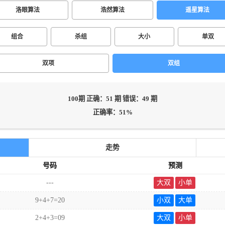
洛眼算法
浩然算法
遥星算法
组合
杀组
大小
单双
双项
双组
100期 正确：51 期 错误：49 期
正确率：51%
走势
号码
预测
---
大双
小单
9+4+7=20
小双
大单
2+4+3=09
大双
小单