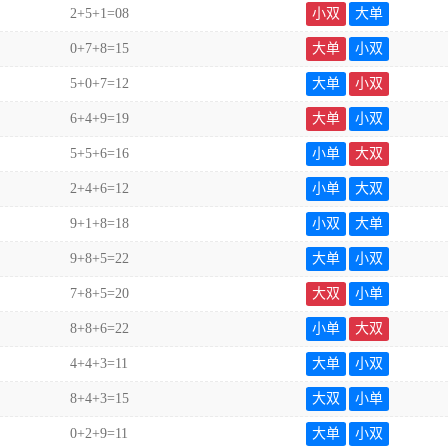
2+5+1=08
小双
大单
0+7+8=15
大单
小双
5+0+7=12
大单
小双
6+4+9=19
大单
小双
5+5+6=16
小单
大双
2+4+6=12
小单
大双
9+1+8=18
小双
大单
9+8+5=22
大单
小双
7+8+5=20
大双
小单
8+8+6=22
小单
大双
4+4+3=11
大单
小双
8+4+3=15
大双
小单
0+2+9=11
大单
小双