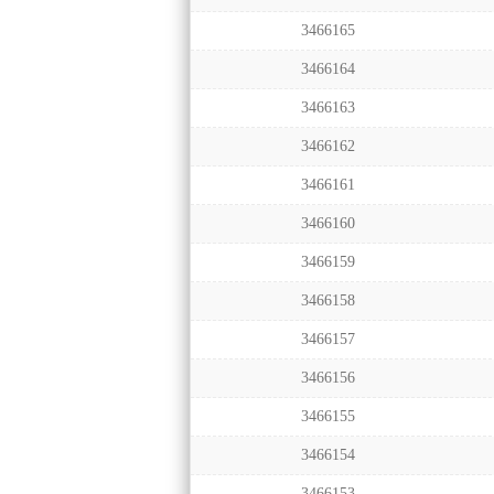
3466165
3466164
3466163
3466162
3466161
3466160
3466159
3466158
3466157
3466156
3466155
3466154
3466153