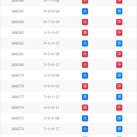
3466586
0+7+1=08
小
中
3466585
0+4+0=04
大
错
3466584
9+7+3=19
大
中
3466583
1+3+3=07
单
中
3466582
9+1+3=13
大
错
3466581
9+5+6=20
大
中
3466580
3+3+6=12
小
中
3466579
2+3+4=09
大
错
3466578
5+0+8=13
单
中
3466577
7+4+1=12
单
错
3466576
4+3+4=11
单
中
3466575
2+0+4=06
大
错
3466574
7+1+9=17
小
错