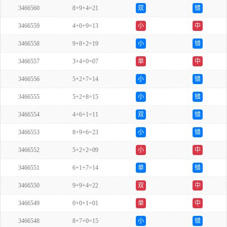
3466560
8+9+4=21
双
错
3466559
4+0+9=13
小
中
3466558
9+8+2=19
小
错
3466557
3+4+0=07
单
中
3466556
5+2+7=14
小
错
3466555
5+2+8=15
小
错
3466554
4+6+1=11
双
错
3466553
8+9+6=23
小
错
3466552
5+2+2=09
小
中
3466551
6+1+7=14
单
错
3466550
9+9+4=22
双
中
3466549
0+0+1=01
单
中
3466548
8+7+0=15
小
错