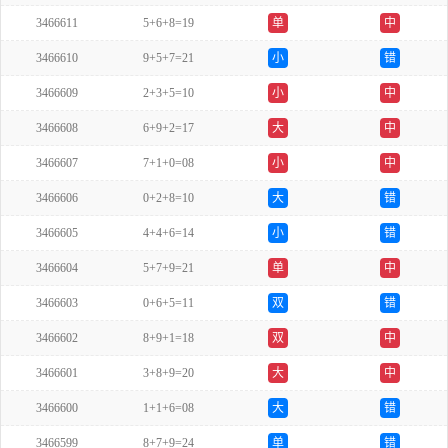
3466611
5+6+8=19
单
中
3466610
9+5+7=21
小
错
3466609
2+3+5=10
小
中
3466608
6+9+2=17
大
中
3466607
7+1+0=08
小
中
3466606
0+2+8=10
大
错
3466605
4+4+6=14
小
错
3466604
5+7+9=21
单
中
3466603
0+6+5=11
双
错
3466602
8+9+1=18
双
中
3466601
3+8+9=20
大
中
3466600
1+1+6=08
大
错
3466599
8+7+9=24
单
错