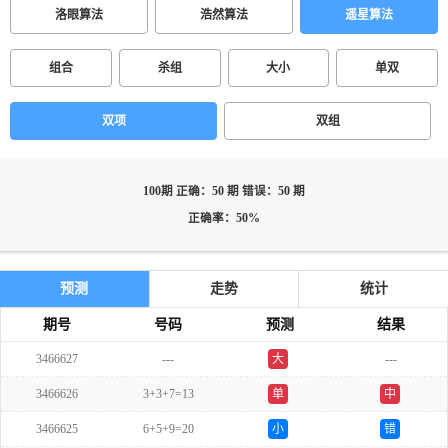
洛眼算法
浩然算法
遥星算法
组合
杀组
大小
单双
双项
双组
100期 正确：50 期 错误：50 期
正确率：50%
预测
走势
统计
期号
号码
预测
结果
3466627
---
大
---
3466626
3+3+7=13
单
中
3466625
6+5+9=20
小
错