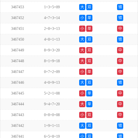
3467453
1+3+5=09
大
双
错
3467452
4+7+3=14
小
单
错
3467451
2+8+3=13
小
单
中
3467450
4+8+1=13
大
双
错
3467449
8+9+3=20
大
双
中
3467448
8+1+9=18
大
双
中
3467447
0+7+2=09
小
单
中
3467446
4+0+9=13
大
双
错
3467445
5+2+1=08
小
单
中
3467444
9+4+7=20
大
单
中
3467443
0+8+0=08
小
双
中
3467442
1+9+1=11
大
双
错
3467441
6+5+8=19
小
双
错