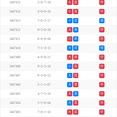
3467415
2+9+7=18
大
双
中
3467414
4+0+6=10
小
双
中
3467413
7+8+2=17
小
双
错
3467412
9+5+6=20
大
单
中
3467411
0+6+0=06
小
单
中
3467410
7+1+3=11
大
双
错
3467409
4+9+8=21
大
单
中
3467408
9+2+5=16
小
双
中
3467407
9+3+0=12
大
双
中
3467406
5+1+1=07
大
单
中
3467405
4+7+5=16
大
单
中
3467404
1+5+0=06
大
双
中
3467403
7+8+1=16
大
双
中