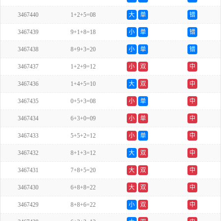
3467440
1+2+5=08
大
单
错
3467439
9+1+8=18
小
单
错
3467438
8+9+3=20
小
单
错
3467437
1+2+9=12
小
双
中
3467436
1+4+5=10
大
双
中
3467435
0+5+3=08
小
单
中
3467434
6+3+0=09
小
单
中
3467433
5+5+2=12
小
单
中
3467432
8+1+3=12
大
双
中
3467431
7+8+5=20
大
双
中
3467430
6+8+8=22
大
双
中
3467429
8+8+6=22
小
双
中